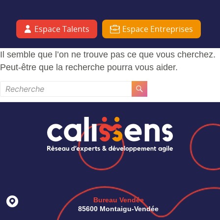
Aller
au
Calissens
Adeptes du
contenu
Espace Talents
Espace Entreprises
slashing, nous
rapprochons les
Il semble que l’on ne trouve pas ce que vous cherchez.
entreprises et
Peut-être que la recherche pourra vous aider.
talents pour
renforcer la
dynamique
d’emploi et de
compétences
avec sens et
innovation. Une
équipe dédiée au
succès des
entreprises, un
agent pour
l’accomplissement
Bureau Vendée
85600 Montaigu-Vendée
des carrières.